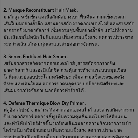
2. Masque Reconstituant Hair Mask .
มาส์กสูตรเข้มข้น แต่เนื้อสัมผัสบางเบา ฟื้นคืนความแข็งแรงแก่
เส้นใยผมอย่างล้ำลึก ผสานสารสกัดจากดอกเอเดลไวส์ และสารสกัด
จากรากขิงมาดากัสการ์ เพิ่มความชุ่มชื้นอย่างล้ำลึก แต่ไม่ทิ้งความ
มัน เส้นผมไม่หนัก ไม่ลีบแบน เพิ่มความแข็งแรง ลดการเปราะขาด
ระหว่างเส้น เส้นผมนุ่มเงาและง่ายต่อการจัดทรง .
3. Serum Fortifiant Hair Serum .
เซรั่มจากสารสกัดจากดอกเอเดลไวส์ ,สารสกัดจากรากขิง
มาดากัสการ์ และอะมิเน็กซิล กระตุ้นการทำงานระบบหมุนเวียน
โลหิตและปลอบประโลมหนังศีรษะ เพิ่มความแข็งแรงของหนัง
ศีรษะและเส้นใยผม ลดการขาดหลุดร่วง ปกป้องหนังศีรษะและ
เส้นผมจากปัจจัยภายนอกที่อาจทำร้ายได้ .
4. Defense Thermique Blow Dry Primer .
ฟลูอิด สเปรย์ จากสารสกัดจากดอกเอเดลไวส์ และสารสกัดจากราก
ขิงมาดากัสการ์ ลดการชี้ฟู เพิ่มความชุ่มชื้น แต่ไม่ทำให้ลีบแบน
และทำให้เป่าไดร์ง่ายขึ้น ปกป้องเส้นผมจากความร้อนจากการเป่า
ไดร์/หนีบ หรือม้วนลอน เพิ่มความแข็งแรง ลดการเปราะขาด
ระหว่างเส้น ปิดผนึกเกล็ดผม เส้นผมนุ่มเงาและง่ายต่อการจัดทรง