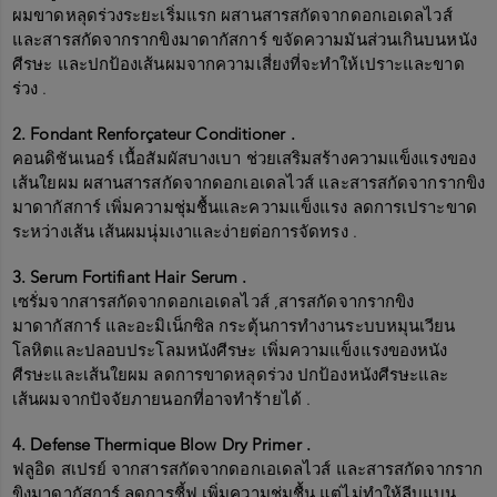
ผมขาดหลุดร่วงระยะเริ่มแรก ผสานสารสกัดจากดอกเอเดลไวส์
และสารสกัดจากรากขิงมาดากัสการ์ ขจัดความมันส่วนเกินบนหนัง
ศีรษะ และปกป้องเส้นผมจากความเสี่ยงที่จะทำให้เปราะและขาด
ร่วง .
2. Fondant Renforçateur Conditioner .
คอนดิชันเนอร์ เนื้อสัมผัสบางเบา ช่วยเสริมสร้างความแข็งแรงของ
เส้นใยผม ผสานสารสกัดจากดอกเอเดลไวส์ และสารสกัดจากรากขิง
มาดากัสการ์ เพิ่มความชุ่มชื้นและความแข็งแรง ลดการเปราะขาด
ระหว่างเส้น เส้นผมนุ่มเงาและง่ายต่อการจัดทรง .
3. Serum Fortifiant Hair Serum .
เซรั่มจากสารสกัดจากดอกเอเดลไวส์ ,สารสกัดจากรากขิง
มาดากัสการ์ และอะมิเน็กซิล กระตุ้นการทำงานระบบหมุนเวียน
โลหิตและปลอบประโลมหนังศีรษะ เพิ่มความแข็งแรงของหนัง
ศีรษะและเส้นใยผม ลดการขาดหลุดร่วง ปกป้องหนังศีรษะและ
เส้นผมจากปัจจัยภายนอกที่อาจทำร้ายได้ .
4. Defense Thermique Blow Dry Primer .
ฟลูอิด สเปรย์ จากสารสกัดจากดอกเอเดลไวส์ และสารสกัดจากราก
ขิงมาดากัสการ์ ลดการชี้ฟู เพิ่มความชุ่มชื้น แต่ไม่ทำให้ลีบแบน