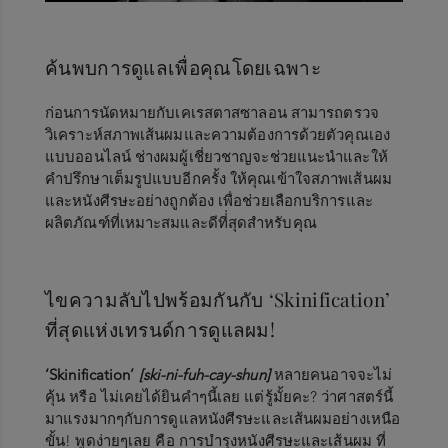
ค้นพบการดูแลเพื่อคุณโดยเฉพาะ
ก่อนการนัดหมายกับเคเรสตาสซาลอน สามารถตรวจ
วิเคราะห์สภาพเส้นผมและความต้องการด้วยตัวคุณเอง
แบบออนไลน์ ช่างผมผู้เชี่ยวชาญจะช่วยแนะนำและให้
คำปรึกษาเต็มรูปแบบอีกครั้ง ให้คุณเข้าใจสภาพเส้นผม
และหนังศีรษะอย่างถูกต้อง เพื่อช่วยเลือกบริการและ
ผลิตภัณฑ์ที่เหมาะสมและดีที่่สุดสำหรับคุณ
ไขความลับไปพร้อมกันกับ ‘Skinification’
ที่สุดแห่งเทรนด์การดูแลผม!
‘Skinification’
[ski-ni-fuh-cay-shun]
หลายคนอาจจะไม่
คุ้น หรือ ไม่เคยได้ยินคำๆนี้เลย แต่รู้มั้ยคะ
?
ว่าศาสตร์นี้
มาแรงมากๆกับการดูแลหนังศีรษะและเส้นผมอย่างเหนือ
ขั้น
!
พูดง่ายๆเลย คือ การบำรุงหนังศีรษะและเส้นผม ที่