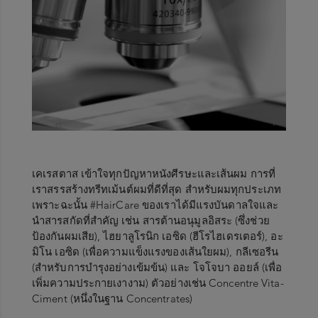
เคเรสตาส เข้าใจทุกปัญหาหนังศีรษะและเส้นผม การที่
เราสรรสร้างทรีทเม้นต์ผมที่ดีที่สุด สำหรับผมทุกประเภท
เพราะฉะนั้น #HairCare ของเราได้มีแรงบันดาลใจและ
นำสารสกัดที่สำคัญ เช่น สารต้านอนุมูลอิสระ (ซึ่งช่วย
ป้องกันผมเสีย), ไฮยาลูโรนิก เอซิด (ฮีโรไฮเดรเตอร์), อะ
มิโน เอซิด (เพื่อความแข็งแรงของเส้นใยผม), กลีเซอรีน
(สำหรับการบำรุงอย่างเข้มข้น) และ โจโจบา ออยล์ (เพื่อ
เพิ่มความประกายเงางาม) ตัวอย่างเช่น Concentre Vita-
Ciment (หนึ่งในฐาน Concentrates)